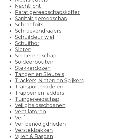
Nachtlicht
Parat gereedschapskoffer
Sanitair gereedschap
Schroefbits
Schroevendraaiers
Schuifdeur wiel
Schuifhor
Sloten
Snijgereedschap
Soldeerbouten
Stekkerdozen
Tangen en Sleutels
Trackers, Nieten en Spijkers
Transportmiddelen
Trappen en ladders
Tuingereedschap
Veiligheidsschoenen
Ventilatoren
Verf
Verfbenodigdheden
Verstekbakken
Vijlen & Raspen