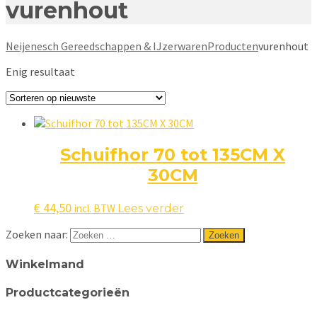
vurenhout
Neijenesch Gereedschappen & IJzerwaren
Producten
vurenhout
Enig resultaat
Schuifhor 70 tot 135CM X
30CM
€
44,50
incl. BTW
Lees verder
Zoeken naar:
Winkelmand
Productcategorieën