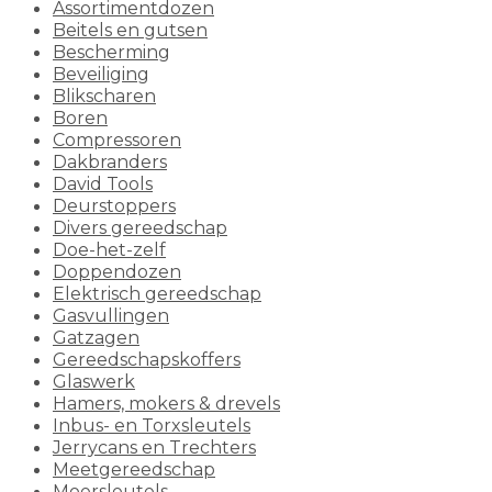
Assortimentdozen
Beitels en gutsen
Bescherming
Beveiliging
Blikscharen
Boren
Compressoren
Dakbranders
David Tools
Deurstoppers
Divers gereedschap
Doe-het-zelf
Doppendozen
Elektrisch gereedschap
Gasvullingen
Gatzagen
Gereedschapskoffers
Glaswerk
Hamers, mokers & drevels
Inbus- en Torxsleutels
Jerrycans en Trechters
Meetgereedschap
Moersleutels