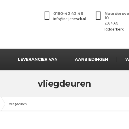
0180-42 42 49
Noordenwe
10
info@neijenesch.nl
2984 AG
Ridderkerk
N
LEVERANCIER VAN
AANBIEDINGEN
W
vliegdeuren
vliegdeuren