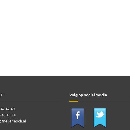
CT
Volg op social media
-42 42 49
-43 15 34
o@neijenesch.nl