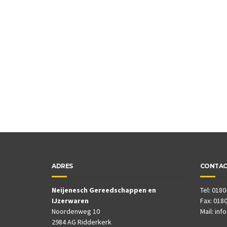
ADRES
CONTA
Neijenesch Gereedschappen en
Tel: 0180
IJzerwaren
Fax: 0180
Noordenweg 10
Mail:
inf
2984 AG Ridderkerk