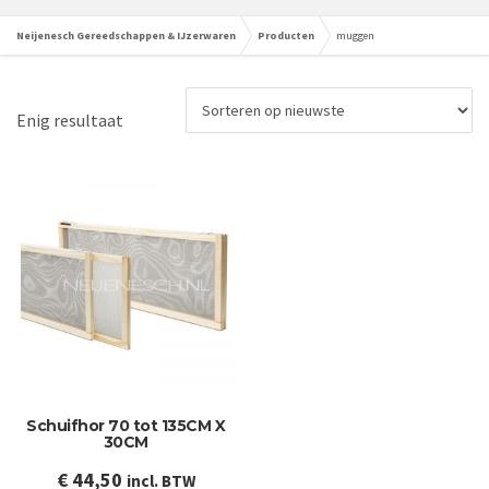
Neijenesch Gereedschappen & IJzerwaren
Producten
muggen
Enig resultaat
Schuifhor 70 tot 135CM X
30CM
€
44,50
incl. BTW