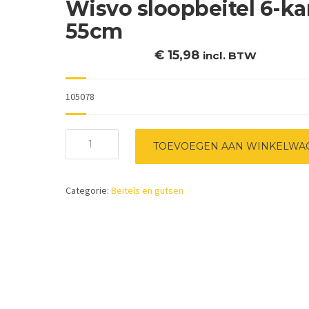
Wisvo sloopbeitel 6-ka
55cm
€
15,98
incl. BTW
105078
Wisvo
TOEVOEGEN AAN WINKELWA
sloopbeitel
6-
kant
Categorie:
Beitels en gutsen
55cm
aantal