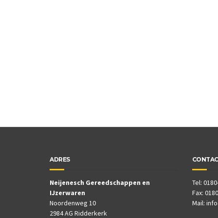
ADRES
CONTA
Neijenesch Gereedschappen en
Tel: 0180
IJzerwaren
Fax: 0180
Noordenweg 10
Mail:
inf
2984 AG Ridderkerk