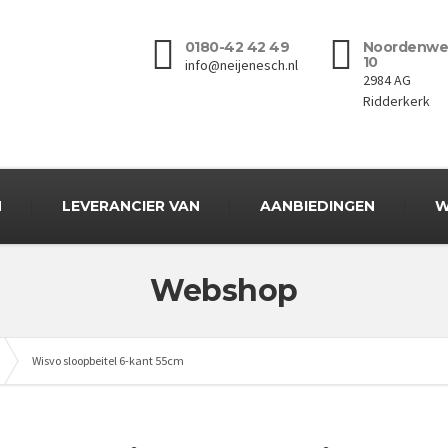
0180-42 42 49
Noordenwe
10
info@neijenesch.nl
2984 AG
Ridderkerk
N
LEVERANCIER VAN
AANBIEDINGEN
W
Webshop
Wisvo sloopbeitel 6-kant 55cm