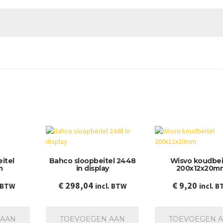
itel
Bahco sloopbeitel 2448
Wisvo koudbei
m
in display
200x12x20m
€
298,04
€
9,20
. BTW
incl. BTW
incl. 
 AAN
TOEVOEGEN AAN
TOEVOEGEN 