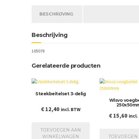
BESCHRIJVING
Beschrijving
105078
Gerelateerde producten
Steekbeitelset 3-delig
Wisvo voegbe
250x50m
€
12,40
incl. BTW
€
15,60
incl
TOEVOEGEN AAN
WINKELWAGEN
TOEVOEGEN