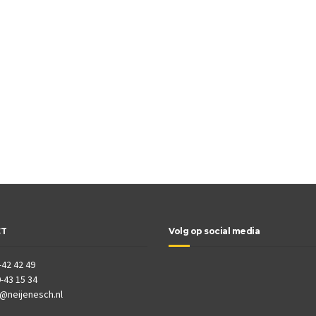
CT
Volg op social media
-42 42 49
-43 15 34
o@neijenesch.nl