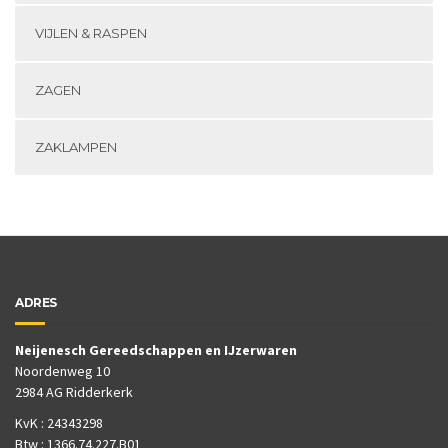
VIJLEN & RASPEN
ZAGEN
ZAKLAMPEN
ADRES
Neijenesch Gereedschappen en IJzerwaren
Noordenweg 10
2984 AG Ridderkerk
KvK : 24343298
Btw : 1366.74.227.B01