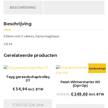
BESCHRIJVING
Beschrijving
530mm met 5 vakken, hamerslagblauw
10134
Gerelateerde producten
Aanbieding!
Tayg gereedschaptrolley
57
Parat Winterstarter Kit
(Op=Op)
€
54,94
incl. BTW
Oorspronkelijke
Huidige
€
349,00
€
503,95
incl. BTW
prijs
prijs
TOEVOEGEN AAN
was:
is: