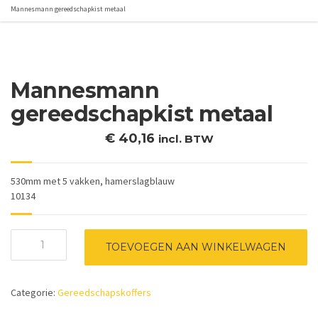
Mannesmann gereedschapkist metaal
Mannesmann
gereedschapkist metaal
€
40,16
incl. BTW
530mm met 5 vakken, hamerslagblauw
10134
Mannesmann
TOEVOEGEN AAN WINKELWAGEN
gereedschapkist
metaal
aantal
Categorie:
Gereedschapskoffers