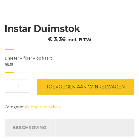
Instar Duimstok
€
3,36
incl. BTW
1 meter – fiber – op kaart
9845
Instar
TOEVOEGEN AAN WINKELWAGEN
Duimstok
aantal
Categorie:
Meetgereedschap
BESCHRIJVING