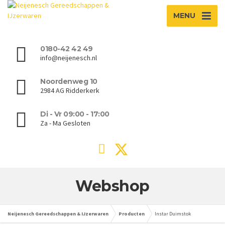
MENU
0180-42 42 49
info@neijenesch.nl
Noordenweg 10
2984 AG Ridderkerk
Di - Vr 09:00 - 17:00
Za - Ma Gesloten
Webshop
Neijenesch Gereedschappen & IJzerwaren
Producten
Instar Duimstok