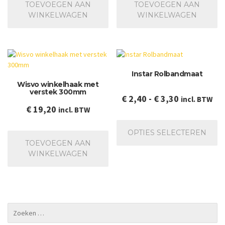
TOEVOEGEN AAN
TOEVOEGEN AAN
WINKELWAGEN
WINKELWAGEN
Instar Rolbandmaat
Wisvo winkelhaak met
verstek 300mm
Prijsklasse:
€
2,40
-
€
3,30
incl. BTW
€
19,20
incl. BTW
€ 2,40
Dit
tot
pr
OPTIES SELECTEREN
€ 3,30
he
TOEVOEGEN AAN
me
WINKELWAGEN
va
De
op
ka
ge
wo
op