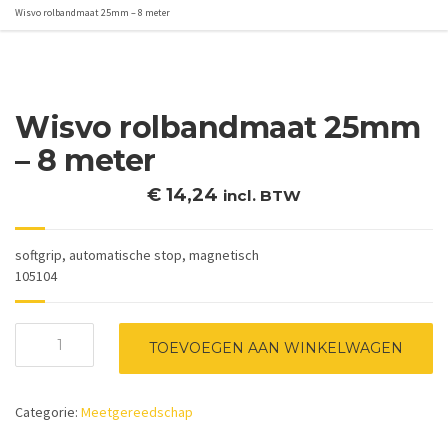
Wisvo rolbandmaat 25mm – 8 meter
Wisvo rolbandmaat 25mm
– 8 meter
€
14,24
incl. BTW
softgrip, automatische stop, magnetisch
105104
Wisvo
TOEVOEGEN AAN WINKELWAGEN
rolbandmaat
25mm
-
Categorie:
Meetgereedschap
8
meter