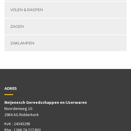
VIJLEN & RASPEN
ZAGEN
ZAKLAMPEN
ADRES
Neijenesch Gereedschappen en IJzerwaren
Noordenweg 10
2984 AG Ridderkerk
KvK : 24343298
Btw : 1366.74.227.B01