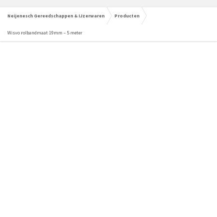
Neijenesch Gereedschappen & IJzerwaren
Producten
Wisvo rolbandmaat 19mm – 5 meter