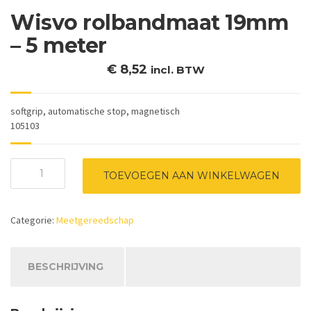
Wisvo rolbandmaat 19mm
– 5 meter
€
8,52
incl. BTW
softgrip, automatische stop, magnetisch
105103
Wisvo
TOEVOEGEN AAN WINKELWAGEN
rolbandmaat
19mm
-
Categorie:
Meetgereedschap
5
meter
aantal
BESCHRIJVING