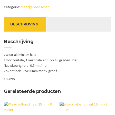
40cm
Categorie:
Meetgereedschap
aantal
BESCHRIJVING
Beschrijving
Zwaar aluminium huis
1 horizontale, 1 verticale en 1 op 45 graden libel
Nauwkeurigheid: 0,5mm/mtr
kokermodel 65x30mm met V-groef
105096
Gerelateerde producten