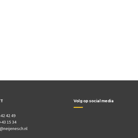
CT
Volg op social media
-42 42 49
-43 15 34
o@neijenesch.nl