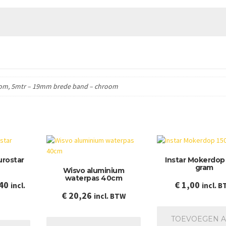
om, 5mtr – 19mm brede band – chroom
urostar
Instar Mokerdop
gram
Wisvo aluminium
waterpas 40cm
Prijsklasse:
40
€
1,00
incl.
incl. 
€
20,26
incl. BTW
€ 23,34
tot
Dit
TOEVOEGEN 
€ 81,40