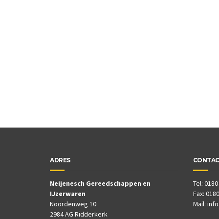
ADRES
CONTA
Neijenesch Gereedschappen en
Tel: 0180
IJzerwaren
Fax: 0180
Noordenweg 10
Mail:
inf
2984 AG Ridderkerk