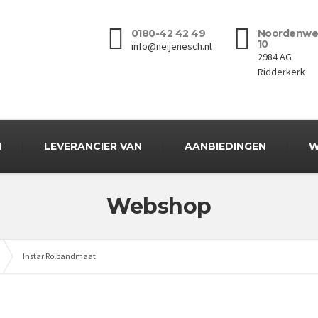
0180-42 42 49
Noordenwe
10
info@neijenesch.nl
2984 AG
Ridderkerk
N
LEVERANCIER VAN
AANBIEDINGEN
W
Webshop
Instar Rolbandmaat