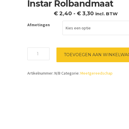
Instar Rolbandmaat
Prijsklasse:
€
2,40
-
€
3,30
incl. BTW
€ 2,40
Afmetingen
tot
€ 3,30
Instar
TOEVOEGEN AAN WINKELWA
Rolbandmaat
aantal
Artikelnummer:
N/B
Categorie:
Meetgereedschap