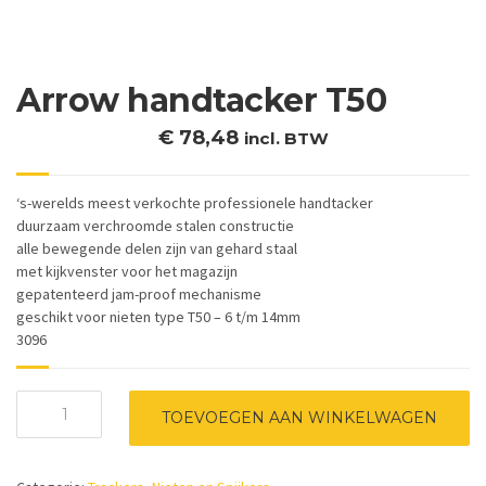
Arrow handtacker T50
€
78,48
incl. BTW
‘s-werelds meest verkochte professionele handtacker
duurzaam verchroomde stalen constructie
alle bewegende delen zijn van gehard staal
met kijkvenster voor het magazijn
gepatenteerd jam-proof mechanisme
geschikt voor nieten type T50 – 6 t/m 14mm
3096
Arrow
TOEVOEGEN AAN WINKELWAGEN
handtacker
T50
aantal