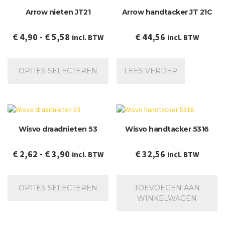
Arrow nieten JT21
Arrow handtacker JT 21C
Prijsklasse:
€
4,90
-
€
5,58
€
44,56
incl. BTW
incl. BTW
€ 4,90
Dit
tot
product
OPTIES SELECTEREN
LEES VERDER
€ 5,58
heeft
meerdere
variaties.
Deze
optie
Wisvo draadnieten 53
Wisvo handtacker 5316
kan
gekozen
worden
Prijsklasse:
€
2,62
-
€
3,90
€
32,56
incl. BTW
incl. BTW
op
€ 2,62
de
Dit
tot
productpagina
product
OPTIES SELECTEREN
TOEVOEGEN AAN
€ 3,90
heeft
WINKELWAGEN
meerdere
variaties.