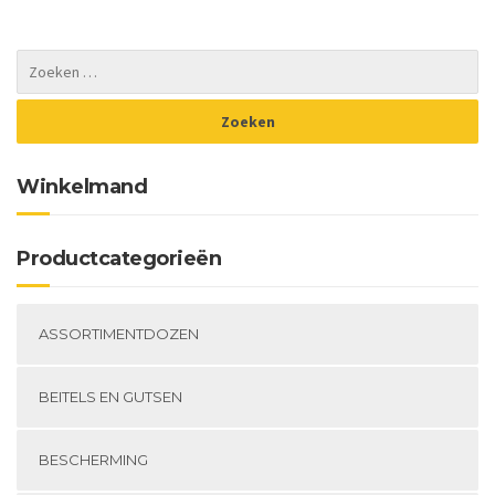
Deze
optie
kan
gekozen
worden
op
de
productpagina
Winkelmand
Productcategorieën
ASSORTIMENTDOZEN
BEITELS EN GUTSEN
BESCHERMING