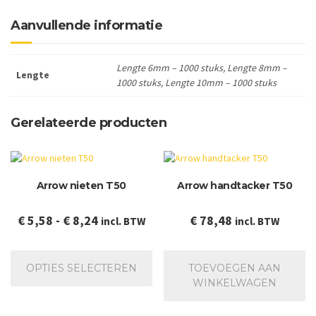
Aanvullende informatie
Lengte 6mm – 1000 stuks, Lengte 8mm –
Lengte
1000 stuks, Lengte 10mm – 1000 stuks
Gerelateerde producten
Arrow nieten T50
Arrow handtacker T50
Prijsklasse:
€
5,58
-
€
8,24
€
78,48
incl. BTW
incl. BTW
€ 5,58
Dit
tot
product
OPTIES SELECTEREN
TOEVOEGEN AAN
€ 8,24
heeft
WINKELWAGEN
meerdere
variaties.