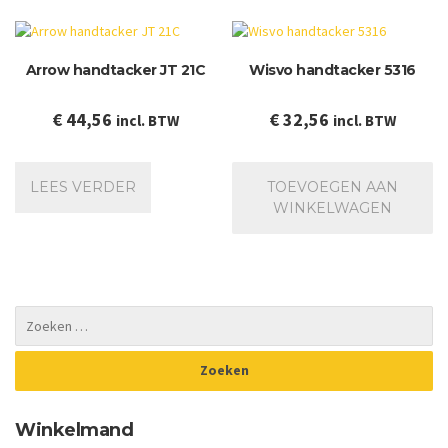
Deze
optie
kan
Arrow handtacker JT 21C
Wisvo handtacker 5316
gekozen
worden
op
€
44,56
€
32,56
incl. BTW
incl. BTW
de
productpagina
LEES VERDER
TOEVOEGEN AAN
WINKELWAGEN
Winkelmand