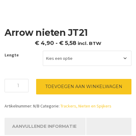
Arrow nieten JT21
Prijsklasse:
€
4,90
-
€
5,58
incl. BTW
€ 4,90
Lengte
tot
€ 5,58
Arrow
TOEVOEGEN AAN WINKELWAGEN
nieten
JT21
aantal
Artikelnummer:
N/B
Categorie:
Trackers, Nieten en Spijkers
AANVULLENDE INFORMATIE