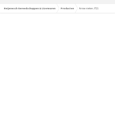
Neijenesch Gereedschappen & IJzerwaren
Producten
Arrow nieten JT21