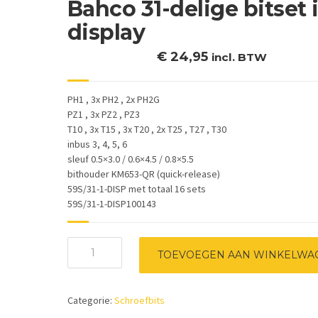
Bahco 31-delige bitset 
display
€
24,95
incl. BTW
PH1 , 3x PH2 , 2x PH2G
PZ1 , 3x PZ2 , PZ3
T10 , 3x T15 , 3x T20 , 2x T25 , T27 , T30
inbus 3, 4, 5, 6
sleuf 0.5×3.0 / 0.6×4.5 / 0.8×5.5
bithouder KM653-QR (quick-release)
59S/31-1-DISP met totaal 16 sets
59S/31-1-DISP100143
Bahco
TOEVOEGEN AAN WINKELWA
31-
delige
bitset
Categorie:
Schroefbits
in