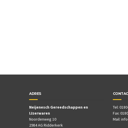
ADRES
CONTA
Neijenesch Gereedschappen en
Tel: 0180
IJzerwaren
Fax: 0180
Noordenweg 10
Mail:
inf
2984 AG Ridderkerk