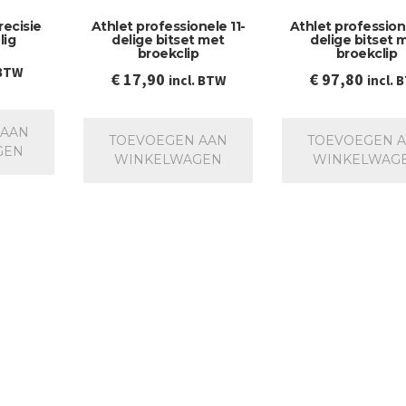
ecisie
Athlet professionele 11-
Athlet professione
lig
delige bitset met
delige bitset 
broekclip
broekclip
 BTW
€
17,90
€
97,80
incl. BTW
incl. 
 AAN
TOEVOEGEN AAN
TOEVOEGEN 
GEN
WINKELWAGEN
WINKELWAG