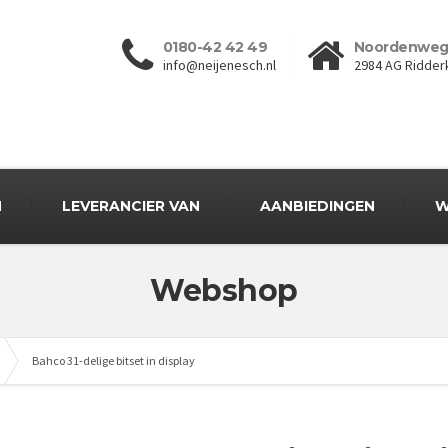
0180-42 42 49
Noordenweg
info@neijenesch.nl
2984 AG Ridder
N
LEVERANCIER VAN
AANBIEDINGEN
W
Webshop
Bahco 31-delige bitset in display