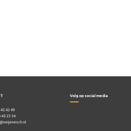
CT
Volg op social media
-42 42 49
-43 15 34
o@neijenesch.nl