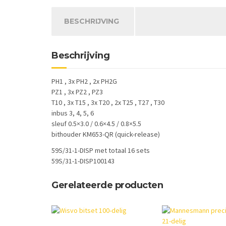
BESCHRIJVING
Beschrijving
PH1 , 3x PH2 , 2x PH2G
PZ1 , 3x PZ2 , PZ3
T10 , 3x T15 , 3x T20 , 2x T25 , T27 , T30
inbus 3, 4, 5, 6
sleuf 0.5×3.0 / 0.6×4.5 / 0.8×5.5
bithouder KM653-QR (quick-release)
59S/31-1-DISP met totaal 16 sets
59S/31-1-DISP100143
Gerelateerde producten