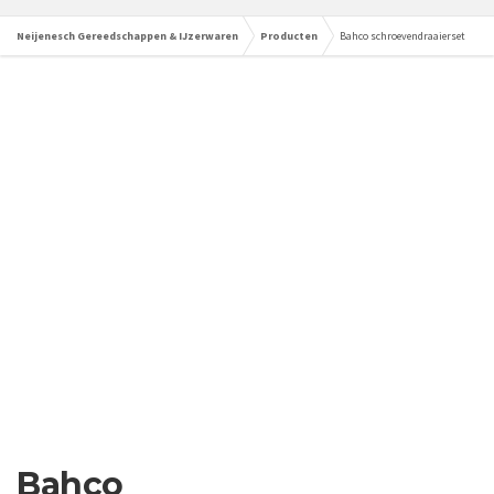
Neijenesch Gereedschappen & IJzerwaren
Producten
Bahco schroevendraaierset
Bahco