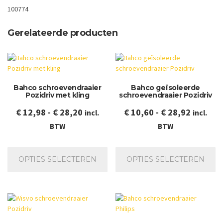
100774
Gerelateerde producten
Bahco schroevendraaier
Bahco geïsoleerde
Pozidriv met kling
schroevendraaier Pozidriv
Prijsklasse:
Prijskla
€
12,98
-
€
28,20
€
10,60
-
€
28,92
incl.
incl.
€ 12,98
€ 10,60
BTW
BTW
tot
tot
Dit
Dit
€ 28,20
€ 28,92
product
pr
OPTIES SELECTEREN
OPTIES SELECTEREN
heeft
he
meerdere
me
variaties.
va
Deze
De
optie
op
kan
ka