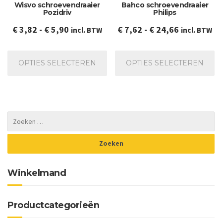
Wisvo schroevendraaier
Bahco schroevendraaier
gekozen
ge
Pozidriv
Philips
worden
wo
op
op
Prijsklasse:
Prijsklasse
€
3,82
-
€
5,90
€
7,62
-
€
24,66
incl. BTW
incl. BTW
de
de
€ 3,82
€ 7,62
productpagina
pr
Dit
Dit
tot
tot
product
pr
OPTIES SELECTEREN
OPTIES SELECTEREN
€ 5,90
€ 24,66
heeft
he
meerdere
me
variaties.
va
Deze
De
optie
op
kan
ka
gekozen
ge
worden
wo
op
op
de
de
Winkelmand
productpagina
pr
Productcategorieën