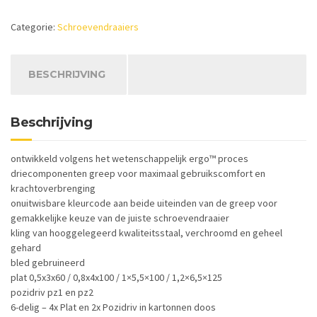
aantal
Categorie:
Schroevendraaiers
BESCHRIJVING
Beschrijving
ontwikkeld volgens het wetenschappelijk ergo™ proces
driecomponenten greep voor maximaal gebruikscomfort en
krachtoverbrenging
onuitwisbare kleurcode aan beide uiteinden van de greep voor
gemakkelijke keuze van de juiste schroevendraaier
kling van hooggelegeerd kwaliteitsstaal, verchroomd en geheel
gehard
bled gebruineerd
plat 0,5x3x60 / 0,8x4x100 / 1×5,5×100 / 1,2×6,5×125
pozidriv pz1 en pz2
6-delig – 4x Plat en 2x Pozidriv in kartonnen doos