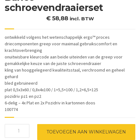
schroevendraaierset
€
58,88
incl. BTW
ontwikkeld volgens het wetenschappelijk ergo™ proces
driecomponenten greep voor maximaal gebruikscomfort en
krachtoverbrenging
onuitwisbare kleurcode aan beide uiteinden van de greep voor
gemakkelijke keuze van de juiste schroevendraaier
kling van hooggelegeerd kwaliteitsstaal, verchroomd en geheel
gehard
bled gebruineerd
plat 0,5x3x60 / 0,8x4x100 / 1×5,5×100 / 1,2×6,5×125
pozidriv pz1 en pz2
6-delig – 4x Plat en 2x Pozidriv in kartonnen doos
100774
Bahco
TOEVOEGEN AAN WINKELWAGEN
schroevendraaierset