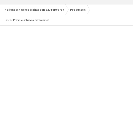
Neijenesch Gereedschappen & IJzerwaren
Producten
Instar Precisie-schroevendraaierset