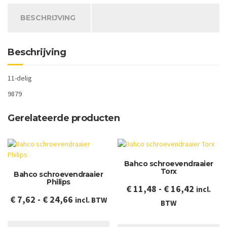
BESCHRIJVING
Beschrijving
11-delig
9879
Gerelateerde producten
Bahco schroevendraaier
Torx
Bahco schroevendraaier
Philips
Prijskla
€
11,48
-
€
16,42
incl.
Prijsklasse:
€
7,62
-
€
24,66
incl. BTW
€ 11,48
BTW
€ 7,62
tot
Dit
Dit
tot