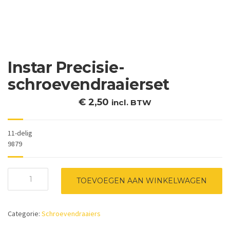
Instar Precisie-
schroevendraaierset
€
2,50
incl. BTW
11-delig
9879
Instar
TOEVOEGEN AAN WINKELWAGEN
Precisie-
schroevendraaierset
aantal
Categorie:
Schroevendraaiers