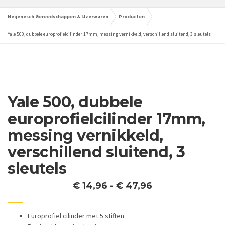
Neijenesch Gereedschappen & IJzerwaren
Producten
Yale 500, dubbele europrofielcilinder 17mm, messing vernikkeld, verschillend sluitend, 3 sleutels
Yale 500, dubbele
europrofielcilinder 17mm,
messing vernikkeld,
verschillend sluitend, 3
sleutels
Prijsklasse:
€
14,96
-
€
47,96
€ 14,96
tot
Europrofiel cilinder met 5 stiften