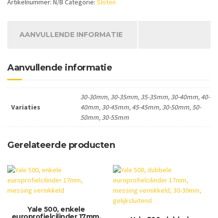
Artikelnummer:
N/B
Categorie:
Sloten
17mm,
messing
vernikkeld,
verschillend
AANVULLENDE INFORMATIE
sluitend,
3
sleutels
Aanvullende informatie
aantal
30-30mm, 30-35mm, 35-35mm, 30-40mm, 40-
Variaties
40mm, 30-45mm, 45-45mm, 30-50mm, 50-
50mm, 30-55mm
Gerelateerde producten
Yale 500, enkele
europrofielcilinder 17mm,