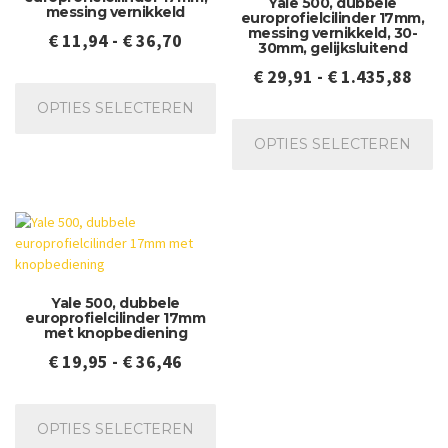
Yale 500, dubbele
messing vernikkeld
europrofielcilinder 17mm,
messing vernikkeld, 30-
Prijsklasse:
€
11,94
-
€
36,70
30mm, gelijksluitend
€ 11,94
Prij
€
29,91
-
€
1.435,88
Dit
tot
product
€ 29
OPTIES SELECTEREN
Dit
€ 36,70
heeft
tot
pr
meerdere
OPTIES SELECTEREN
€ 1.
he
variaties.
me
Deze
va
optie
De
kan
op
gekozen
ka
worden
ge
op
Yale 500, dubbele
wo
de
europrofielcilinder 17mm
op
productpagina
met knopbediening
de
Prijsklasse:
€
19,95
-
€
36,46
pr
€ 19,95
Dit
tot
product
OPTIES SELECTEREN
€ 36,46
heeft