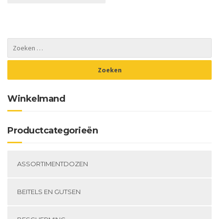
meerdere
variaties.
Deze
optie
kan
gekozen
worden
op
de
Winkelmand
productpagina
Productcategorieën
ASSORTIMENTDOZEN
BEITELS EN GUTSEN