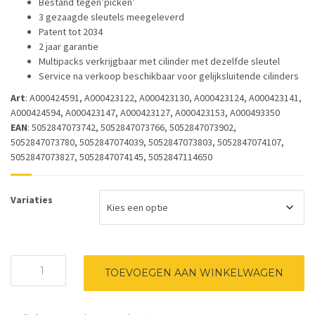
€ 47,96
Bestand tegen’picken’
3 gezaagde sleutels meegeleverd
Patent tot 2034
2 jaar garantie
Multipacks verkrijgbaar met cilinder met dezelfde sleutel
Service na verkoop beschikbaar voor gelijksluitende cilinders
Art
: A000424591, A000423122, A000423130, A000423124, A000423141,
A000424594, A000423147, A000423127, A000423153, A000493350
EAN
: 5052847073742, 5052847073766, 5052847073902,
5052847073780, 5052847074039, 5052847073803, 5052847074107,
5052847073827, 5052847074145, 5052847114650
Variaties
Yale
TOEVOEGEN AAN WINKELWAGEN
500,
dubbele
europrofielcilinder