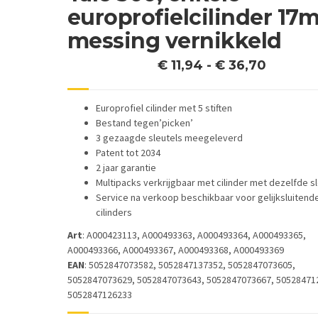
europrofielcilinder 17
messing vernikkeld
Prijskla
€
11,94
-
€
36,70
€ 11,94
tot
Europrofiel cilinder met 5 stiften
€ 36,70
Bestand tegen’picken’
3 gezaagde sleutels meegeleverd
Patent tot 2034
2 jaar garantie
Multipacks verkrijgbaar met cilinder met dezelfde sl
Service na verkoop beschikbaar voor gelijksluitend
cilinders
Art
: A000423113, A000493363, A000493364, A000493365,
A000493366, A000493367, A000493368, A000493369
EAN
: 5052847073582, 5052847137352, 5052847073605,
5052847073629, 5052847073643, 5052847073667, 50528471
5052847126233