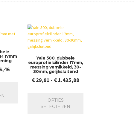
bbele
der 17mm
Yale 500, dubbele
ening
europrofielcilinder 17mm,
messing vernikkeld, 30-
Prijsklasse:
6,46
30mm, gelijksluitend
€ 19,95
Prijsklasse:
€
29,91
-
€
1.435,88
Dit
tot
product
€ 29,91
Dit
€ 36,46
heeft
tot
EN
product
meerdere
OPTIES
€ 1.435,88
heeft
variaties.
SELECTEREN
meerdere
Deze
variaties.
optie
Deze
kan
optie
gekozen