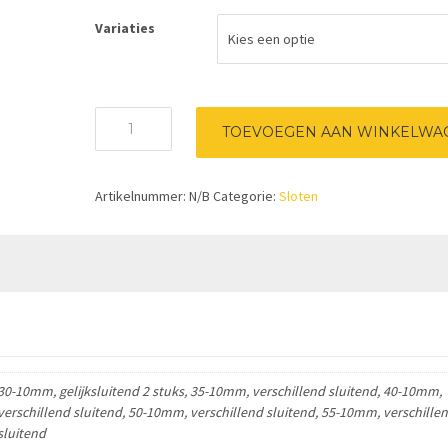
Variaties
Yale
TOEVOEGEN AAN WINKELWA
500,
enkele
europrofielcilinder
Artikelnummer:
N/B
Categorie:
Sloten
17mm,
messing
vernikkeld
aantal
30-10mm, gelijksluitend 2 stuks, 35-10mm, verschillend sluitend, 40-10mm,
verschillend sluitend, 50-10mm, verschillend sluitend, 55-10mm, verschille
sluitend