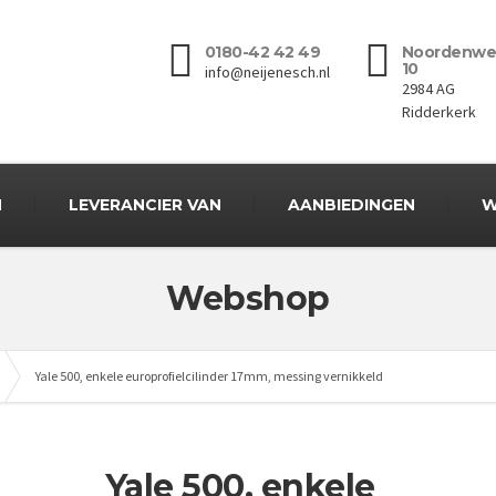
0180-42 42 49
Noordenwe
10
info@neijenesch.nl
2984 AG
Ridderkerk
N
LEVERANCIER VAN
AANBIEDINGEN
W
Webshop
Yale 500, enkele europrofielcilinder 17mm, messing vernikkeld
Yale 500, enkele