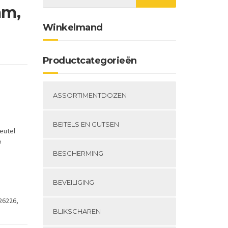
mm,
Winkelmand
sse:
Productcategorieën
ASSORTIMENTDOZEN
BEITELS EN GUTSEN
eutel
e
BESCHERMING
BEVEILIGING
26226,
BLIKSCHAREN