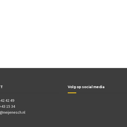
CT
Volg op social media
-42 42 49
-43 15 34
o@neijenesch.nl