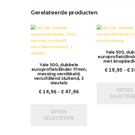
Gerelateerde producten
Yale 500, du
europrofielcilin
met knopbedi
Yale 500, dubbele
€
19,95
-
€
3
europrofielcilinder 17mm,
messing vernikkeld,
verschillend sluitend, 3
sleutels
OPTIES
Prijsklasse:
€
14,96
-
€
47,96
SELECTER
€ 14,96
Dit
tot
product
OPTIES
€ 47,96
heeft
SELECTEREN
meerdere
variaties.
Deze