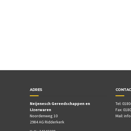
ADRES
CONTA
Neijenesch Gereedschappen en
Tel: 0180
IJzerwaren
Fax: 0180
Noordenweg 10
Mail:
inf
2984 AG Ridderkerk