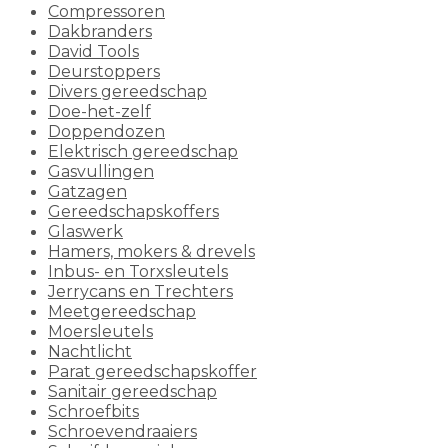
Compressoren
Dakbranders
David Tools
Deurstoppers
Divers gereedschap
Doe-het-zelf
Doppendozen
Elektrisch gereedschap
Gasvullingen
Gatzagen
Gereedschapskoffers
Glaswerk
Hamers, mokers & drevels
Inbus- en Torxsleutels
Jerrycans en Trechters
Meetgereedschap
Moersleutels
Nachtlicht
Parat gereedschapskoffer
Sanitair gereedschap
Schroefbits
Schroevendraaiers