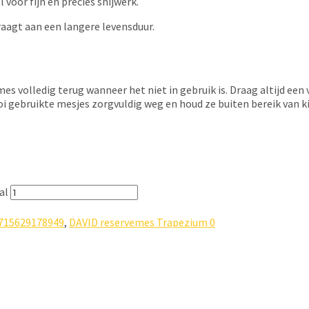
 voor fijn en precies snijwerk.
draagt aan een langere levensduur.
es volledig terug wanneer het niet in gebruik is. Draag altijd een 
oi gebruikte mesjes zorgvuldig weg en houd ze buiten bereik van k
al
715629178949
,
DAVID reservemes Trapezium 0