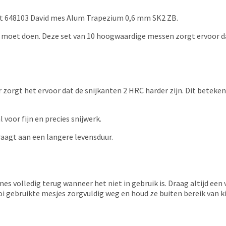
et 648103 David mes Alum Trapezium 0,6 mm SK2 ZB.
rk moet doen. Deze set van 10 hoogwaardige messen zorgt ervoor da
rgt het ervoor dat de snijkanten 2 HRC harder zijn. Dit betekent 
 voor fijn en precies snijwerk.
draagt aan een langere levensduur.
es volledig terug wanneer het niet in gebruik is. Draag altijd een 
oi gebruikte mesjes zorgvuldig weg en houd ze buiten bereik van k