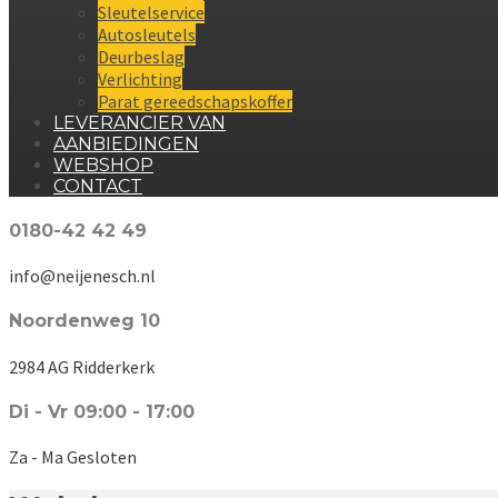
Sleutelservice
Autosleutels
Deurbeslag
Verlichting
Parat gereedschapskoffer
LEVERANCIER VAN
AANBIEDINGEN
WEBSHOP
CONTACT
0180-42 42 49
info@neijenesch.nl
Noordenweg 10
2984 AG Ridderkerk
Di - Vr 09:00 - 17:00
Za - Ma Gesloten