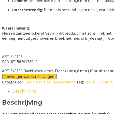
Lemmet
: Met een dikte van slechts 0,6 mm is dit mes ideaal
Roestbestendig
: Dit mes is bestand tegen roest, wat bij
Waarschuwing:
Messen zijn zeer scherp! Gebruik dit product met zorg. Trek het m
één segment uitgeschoven en breek het mes af bij de snijlijn. Go
ART. 649103
EAN: 8715629178949
ART. 649103 David reservemes Trapezium 0,6 mm (10 stuks) aant
Toevoegen aan winkelwagen
Categorieën:
David Tools
,
Snijgereedschap
Tags:
649103
,
6mm
,
8
Beschrijving
Beschrijving
ART. 649103 David reservemes Trapezium 0,6 mm (10 stuks)