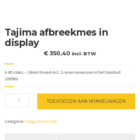
Tajima afbreekmes in
display
€
350,40
incl. BTW
á 40 stuks – 18mm breed incl. 2 reservemessen in het handvat
100980
Tajima
TOEVOEGEN AAN WINKELWAGEN
afbreekmes
in
display
Categorie:
Snijgereedschap
aantal