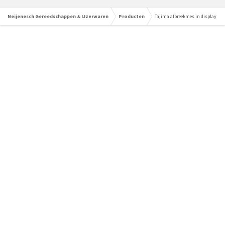
Neijenesch Gereedschappen & IJzerwaren
Producten
Tajima afbreekmes in display