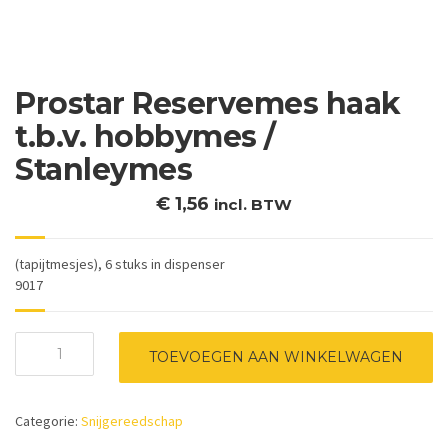
Prostar Reservemes haak
t.b.v. hobbymes /
Stanleymes
€
1,56
incl. BTW
(tapijtmesjes), 6 stuks in dispenser
9017
Prostar
TOEVOEGEN AAN WINKELWAGEN
Reservemes
haak
t.b.v.
Categorie:
Snijgereedschap
hobbymes
/