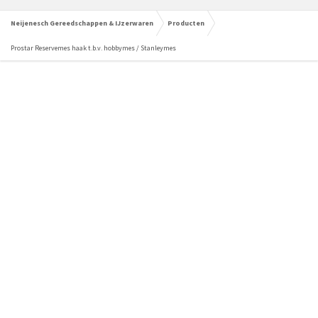
Neijenesch Gereedschappen & IJzerwaren
Producten
Prostar Reservemes haak t.b.v. hobbymes / Stanleymes