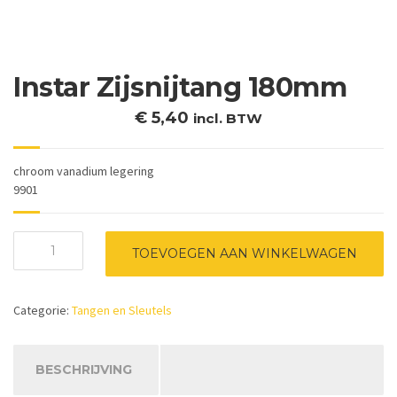
Instar Zijsnijtang 180mm
€
5,40
incl. BTW
chroom vanadium legering
9901
Instar
TOEVOEGEN AAN WINKELWAGEN
Zijsnijtang
180mm
aantal
Categorie:
Tangen en Sleutels
BESCHRIJVING