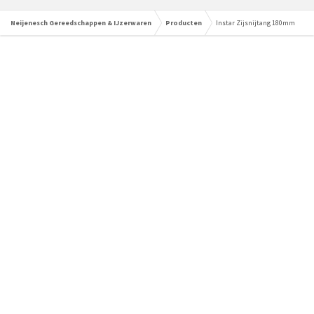
Neijenesch Gereedschappen & IJzerwaren
Producten
Instar Zijsnijtang 180mm