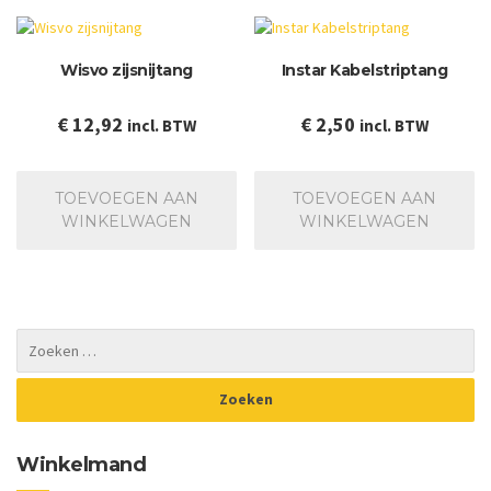
De
op
ka
Wisvo zijsnijtang
Instar Kabelstriptang
ge
wo
op
€
12,92
€
2,50
incl. BTW
incl. BTW
de
pr
TOEVOEGEN AAN
TOEVOEGEN AAN
WINKELWAGEN
WINKELWAGEN
Winkelmand