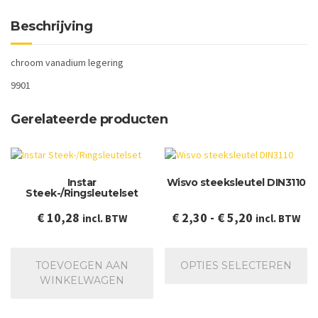
Beschrijving
chroom vanadium legering
9901
Gerelateerde producten
Instar
Wisvo steeksleutel DIN3110
Steek-/Ringsleutelset
Prijsklasse:
€
10,28
€
2,30
-
€
5,20
incl. BTW
incl. BTW
€ 2,30
Dit
tot
pr
TOEVOEGEN AAN
OPTIES SELECTEREN
€ 5,20
he
WINKELWAGEN
me
va