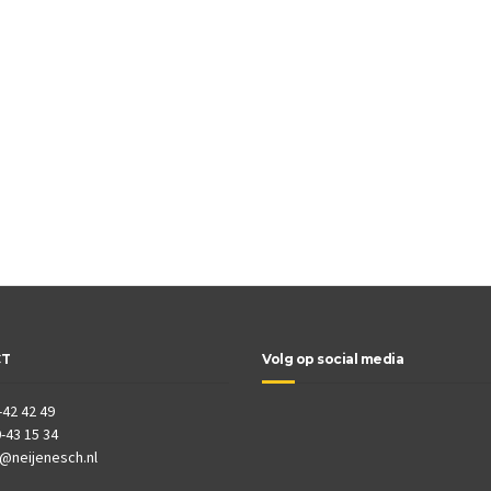
CT
Volg op social media
-42 42 49
-43 15 34
o@neijenesch.nl