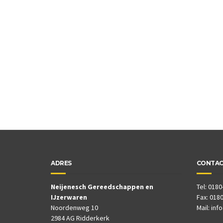
ADRES
CONTA
Neijenesch Gereedschappen en
Tel: 0180
IJzerwaren
Fax: 0180
Noordenweg 10
Mail:
inf
2984 AG Ridderkerk