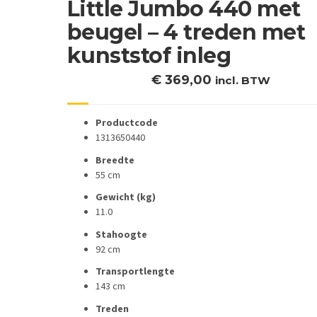
Little Jumbo 440 met
beugel – 4 treden met
kunststof inleg
€
369,00
incl. BTW
Productcode
1313650440
Breedte
55 cm
Gewicht (kg)
11.0
Stahoogte
92 cm
Transportlengte
143 cm
Treden