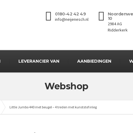
0180-42 42 49
Noordenwe
10
info@neijenesch.nl
2984 AG
Ridderkerk
N
LEVERANCIER VAN
AANBIEDINGEN
W
Webshop
Little Jumbo 440 met beugel – 4 treden met kunststof inleg