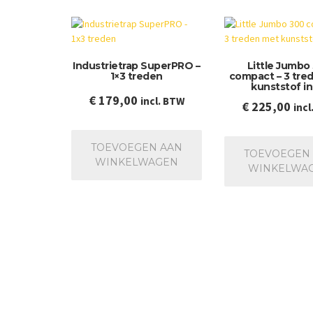
Industrietrap SuperPRO –
Little Jumbo
1×3 treden
compact – 3 tre
kunststof in
€
179,00
incl. BTW
€
225,00
incl
TOEVOEGEN AAN
TOEVOEGEN
WINKELWAGEN
WINKELWA