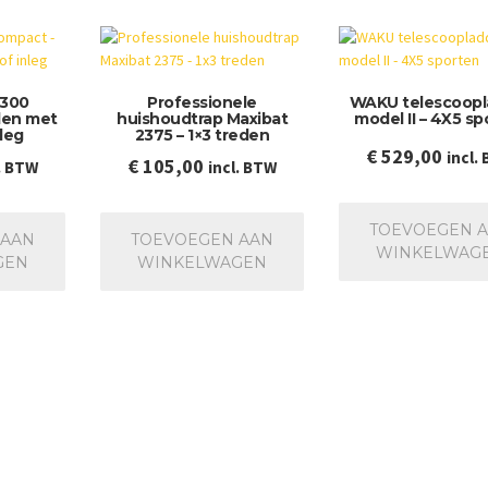
 300
Professionele
WAKU telescoopl
den met
huishoudtrap Maxibat
model II – 4X5 sp
leg
2375 – 1×3 treden
€
529,00
incl.
€
105,00
. BTW
incl. BTW
TOEVOEGEN 
 AAN
TOEVOEGEN AAN
WINKELWAG
GEN
WINKELWAGEN