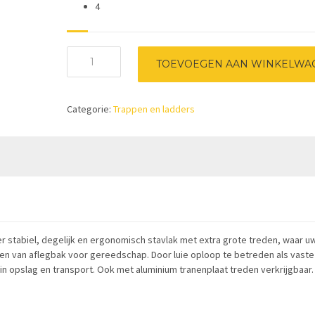
4
Little
TOEVOEGEN AAN WINKELWA
Jumbo
440
met
Categorie:
Trappen en ladders
beugel
-
4
treden
met
kunststof
inleg
aantal
r stabiel, degelijk en ergonomisch stavlak met extra grote treden, waar u
en van aflegbak voor gereedschap. Door luie oploop te betreden als vaste 
n opslag en transport. Ook met aluminium tranenplaat treden verkrijgbaar.