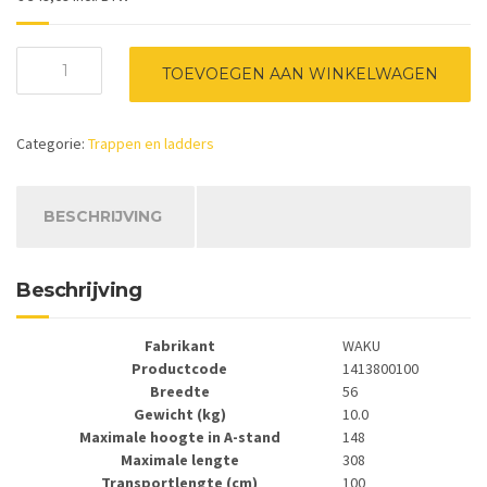
WAKU
TOEVOEGEN AAN WINKELWAGEN
telescoopladder
model
0
Categorie:
Trappen en ladders
-
4X3
sporten
aantal
BESCHRIJVING
Beschrijving
Fabrikant
WAKU
Productcode
1413800100
Breedte
56
Gewicht (kg)
10.0
Maximale hoogte in A-stand
148
Maximale lengte
308
Transportlengte (cm)
100