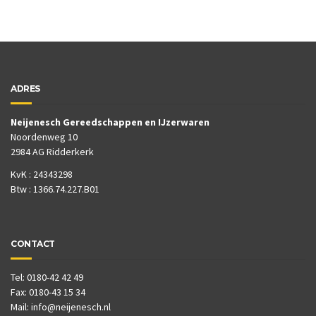
ADRES
Neijenesch Gereedschappen en IJzerwaren
Noordenweg 10
2984 AG Ridderkerk
KvK : 24343298
Btw : 1366.74.227.B01
CONTACT
Tel: 0180-42 42 49
Fax: 0180-43 15 34
Mail:
info@neijenesch.nl