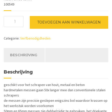
100549
Bahco
TOEVOEGEN AAN WINKELWAGEN
reservemes
451
voor
Categorie:
Verfbenodigdheden
schrapers
650
aantal
BESCHRIJVING
Beschrijving
geschikt voor het schrapen van hout, metaal en beton
hardmetalen messen gaan 50x langer mee dan conventionele stalen
schrapers
de messen zijn precisie geslepen enigszins bol waardoor krassen op
het werkstuk worden voorkomen
50mm en 65mm messen zijn dubbelzijdig te gebruiken, het driekante