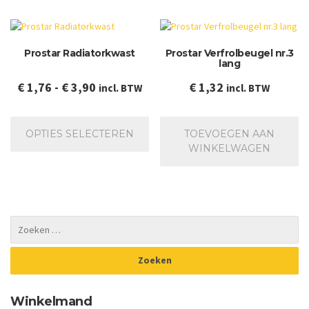
Prostar Radiatorkwast
Prostar Verfrolbeugel nr.3
lang
Prijsklasse:
€
1,76
-
€
3,90
€
1,32
incl. BTW
incl. BTW
€ 1,76
Dit
tot
product
OPTIES SELECTEREN
TOEVOEGEN AAN
€ 3,90
heeft
WINKELWAGEN
meerdere
variaties.
Deze
optie
kan
gekozen
worden
op
de
productpagina
Winkelmand