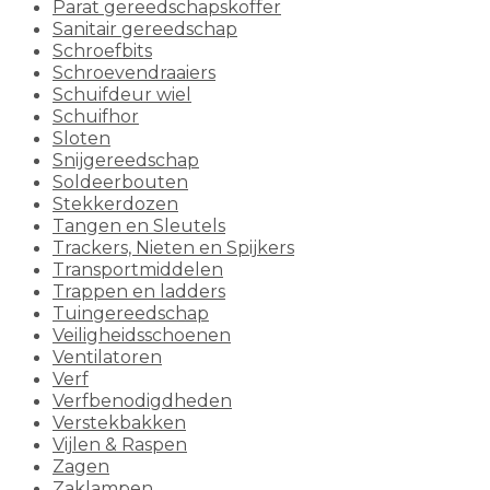
Parat gereedschapskoffer
Sanitair gereedschap
Schroefbits
Schroevendraaiers
Schuifdeur wiel
Schuifhor
Sloten
Snijgereedschap
Soldeerbouten
Stekkerdozen
Tangen en Sleutels
Trackers, Nieten en Spijkers
Transportmiddelen
Trappen en ladders
Tuingereedschap
Veiligheidsschoenen
Ventilatoren
Verf
Verfbenodigdheden
Verstekbakken
Vijlen & Raspen
Zagen
Zaklampen