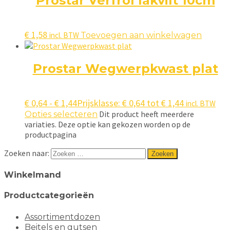
Prostar Verfrol lakvilt 10cm
€
1,58
incl. BTW
Toevoegen aan winkelwagen
Prostar Wegwerpkwast plat
€
0,64
-
€
1,44
Prijsklasse: € 0,64 tot € 1,44
incl. BTW
Dit product heeft meerdere
Opties selecteren
variaties. Deze optie kan gekozen worden op de
productpagina
Zoeken naar:
Winkelmand
Productcategorieën
Assortimentdozen
Beitels en gutsen