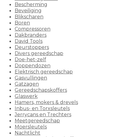
Bescherming
Beveiliging
Blikscharen
Boren
Compressoren
Dakbranders
David Tools
Deurstoppers
Divers gereedschap
Doe-het-zelf
Doppendozen
Elektrisch gereedschap
Gasvullingen
Gatzagen
Gereedschapskoffers
Glaswerk
Hamers, mokers & drevels
Inbus- en Torxsleutels
Jerrycans en Trechters
Meetgereedschap
Moersleutels
Nachtlicht