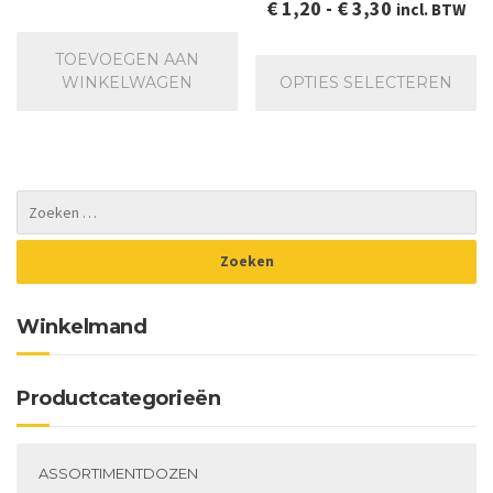
Prijsklasse:
€
1,20
-
€
3,30
incl. BTW
€ 1,20
Dit
TOEVOEGEN AAN
tot
pr
WINKELWAGEN
OPTIES SELECTEREN
€ 3,30
he
me
va
De
op
ka
ge
wo
op
de
Winkelmand
pr
Productcategorieën
ASSORTIMENTDOZEN