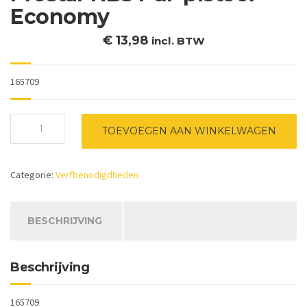
Economy
€
13,98
incl. BTW
165709
Prostar
TOEVOEGEN AAN WINKELWAGEN
NBS
Pur-
pistool
Categorie:
Verfbenodigdheden
Economy
aantal
BESCHRIJVING
Beschrijving
165709