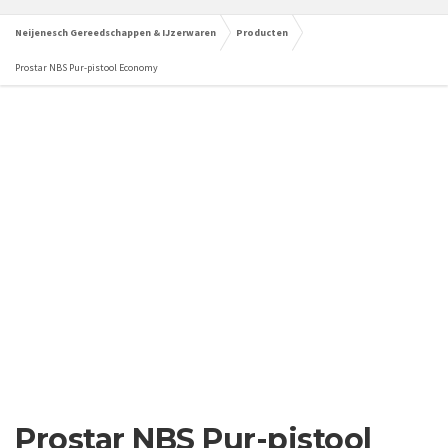
Neijenesch Gereedschappen & IJzerwaren
Producten
Prostar NBS Pur-pistool Economy
Prostar NBS Pur-pistool