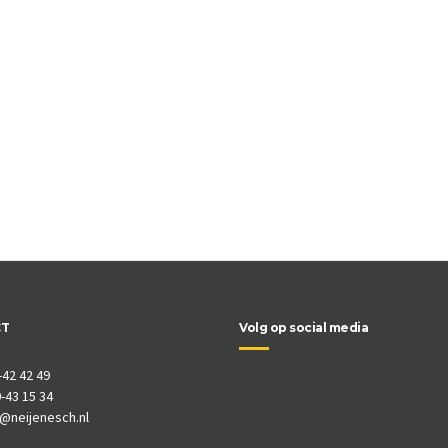
CT
Volg op social media
-42 42 49
-43 15 34
o@neijenesch.nl