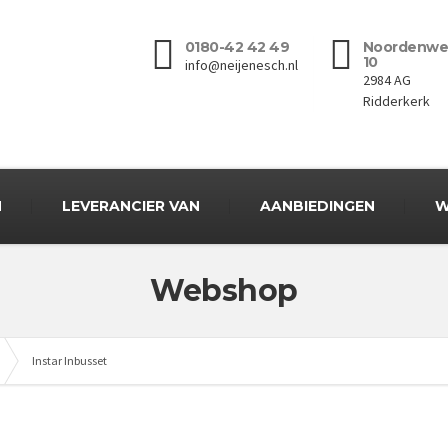
0180-42 42 49
Noordenwe
10
info@neijenesch.nl
2984 AG
Ridderkerk
N
LEVERANCIER VAN
AANBIEDINGEN
W
Webshop
Instar Inbusset