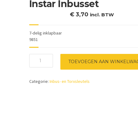
Instar Inbusset
€
3,70
incl. BTW
7-delig inklapbaar
9851
Instar
TOEVOEGEN AAN WINKELWA
Inbusset
aantal
Categorie:
Inbus- en Torxsleutels