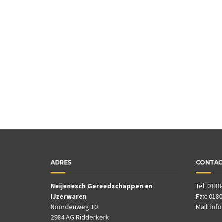
ADRES
CONTA
Neijenesch Gereedschappen en
Tel: 0180
IJzerwaren
Fax: 0180
Noordenweg 10
Mail:
inf
2984 AG Ridderkerk