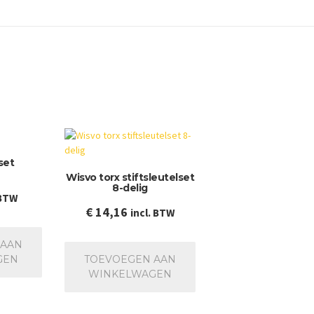
set
Wisvo torx stiftsleutelset
8-delig
 BTW
€
14,16
incl. BTW
 AAN
GEN
TOEVOEGEN AAN
WINKELWAGEN