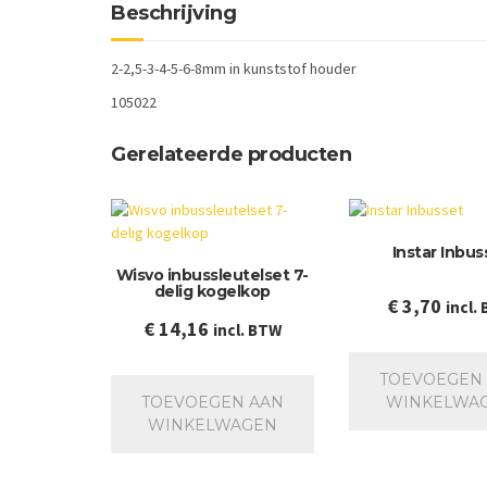
Beschrijving
2-2,5-3-4-5-6-8mm in kunststof houder
105022
Gerelateerde producten
Instar Inbus
Wisvo inbussleutelset 7-
delig kogelkop
€
3,70
incl.
€
14,16
incl. BTW
TOEVOEGEN
TOEVOEGEN AAN
WINKELWA
WINKELWAGEN