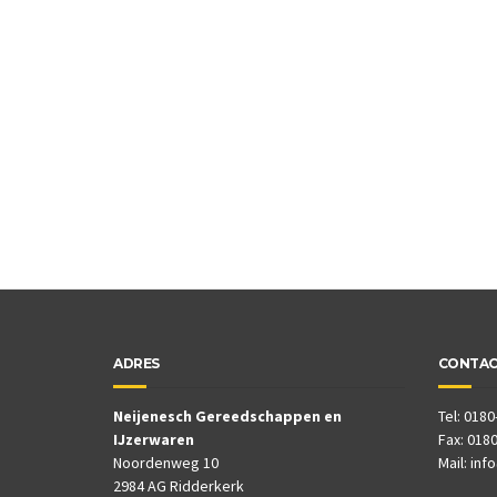
ADRES
CONTA
Neijenesch Gereedschappen en
Tel: 0180
IJzerwaren
Fax: 0180
Noordenweg 10
Mail:
inf
2984 AG Ridderkerk