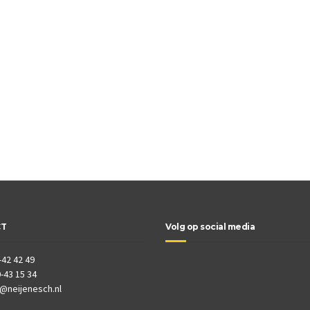
CT
Volg op social media
-42 42 49
-43 15 34
o@neijenesch.nl