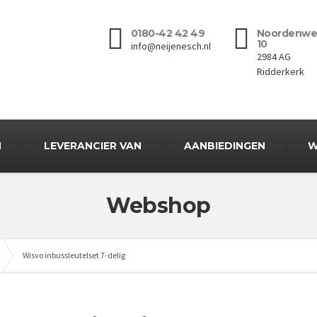
0180-42 42 49
Noordenwe
10
info@neijenesch.nl
2984 AG
Ridderkerk
N
LEVERANCIER VAN
AANBIEDINGEN
W
Webshop
Wisvo inbussleutelset 7-delig