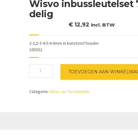
Wisvo inbussleutelset 
delig
€
12,92
incl. BTW
2-2,5-3-4-5-6-8mm in kunststof houder
105022
Wisvo
TOEVOEGEN AAN WINKELWA
inbussleutelset
7-
delig
Categorie:
Inbus- en Torxsleutels
aantal