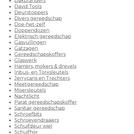
Dakbranders
David Tools
Deurstoppers
Divers gereedschap
Doe-het-zelf
Doppendozen
Elektrisch gereedschap
Gasvullingen
Gatzagen
Gereedschapskoffers
Glaswerk
Hamers, mokers & drevels
Inbus- en Torxsleutels
Jerrycans en Trechters
Meetgereedschap
Moersleutels
Nachtlicht
Parat gereedschapskoffer
Sanitair gereedschap
Schroefbits
Schroevendraaiers
Schuifdeur wiel
Schuifhor