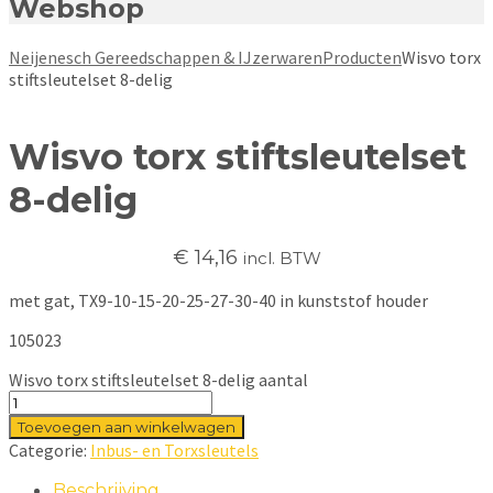
Webshop
Neijenesch Gereedschappen & IJzerwaren
Producten
Wisvo torx
stiftsleutelset 8-delig
Wisvo torx stiftsleutelset
8-delig
€
14,16
incl. BTW
met gat, TX9-10-15-20-25-27-30-40 in kunststof houder
105023
Wisvo torx stiftsleutelset 8-delig aantal
Toevoegen aan winkelwagen
Categorie:
Inbus- en Torxsleutels
Beschrijving