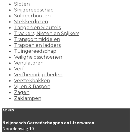
Sloten
Snijgereedschap
Soldeerbouten
Stekkerdozen
Tangen en Sleutels
Trackers, Nieten en Spijkers
Transportmiddelen
Trappen en ladders
Tuingereedschap
Veiligheidsschoenen
Ventilatoren
Verf
Verfbenodigdheden
Verstekbakken
Vijlen & Raspen
Zagen
Zaklampen
ADRES
Neijenesch Gereedschappen en IJzerwaren
Noordenweg 10