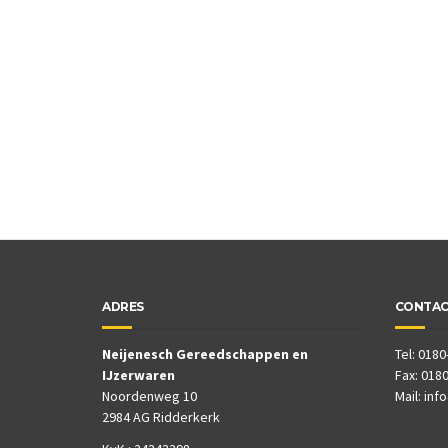
ADRES
CONTA
Neijenesch Gereedschappen en
Tel: 0180
IJzerwaren
Fax: 0180
Noordenweg 10
Mail:
inf
2984 AG Ridderkerk