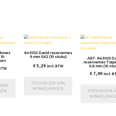
ekmes
649102 David reservemes
 10
9 mm SK2 (10 stuks)
ART. 649103 D
sen
reservemes Trap
€
5,29
incl. BTW
0,6 mm (10 stu
 BTW
€
7,49
incl. 
TOEVOEGEN AAN
 AAN
WINKELWAGEN
GEN
TOEVOEGEN 
WINKELWAG