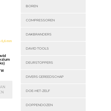
BOREN
COMPRESSOREN
DAKBRANDERS
DAVID TOOLS
avid
ezium
DEURSTOPPERS
ks)
BTW
DIVERS GEREEDSCHAP
AAN
DOE-HET-ZELF
EN
DOPPENDOZEN