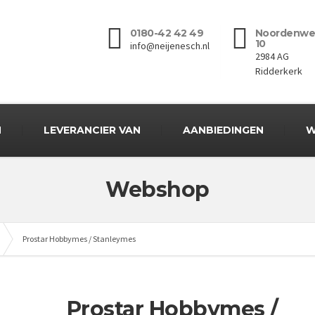
0180-42 42 49
Noordenwe
10
info@neijenesch.nl
2984 AG
Ridderkerk
N
LEVERANCIER VAN
AANBIEDINGEN
W
Webshop
Prostar Hobbymes / Stanleymes
Prostar Hobbymes /