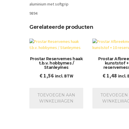
aluminium met softgrip
9894
Gerelateerde producten
Prostar Reservemes haak
Prostar Afbre
t.b.v. hobbymes /
kunststof +
Stanleymes
reservemes
€
1,56
€
1,48
incl. BTW
incl.
TOEVOEGEN AAN
TOEVOEGEN
WINKELWAGEN
WINKELWA