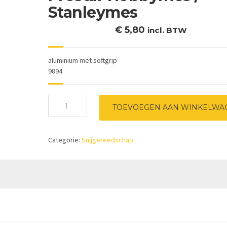
Stanleymes
€
5,80
incl. BTW
aluminium met softgrip
9894
Prostar
TOEVOEGEN AAN WINKELWA
Hobbymes
/
Stanleymes
Categorie:
Snijgereedschap
aantal