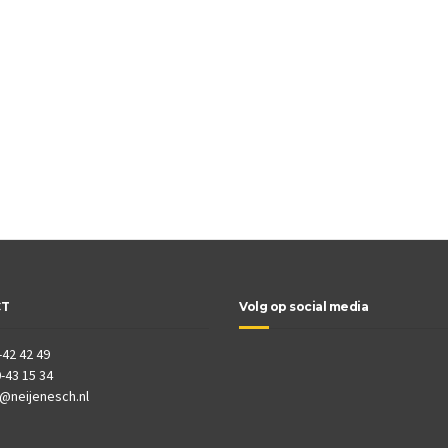
CT
Volg op social media
-42 42 49
-43 15 34
o@neijenesch.nl