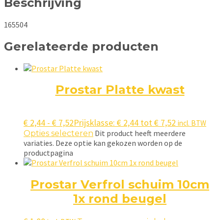
Beschrijving
165504
Gerelateerde producten
Prostar Platte kwast
€
2,44
-
€
7,52
Prijsklasse: € 2,44 tot € 7,52
incl. BTW
Dit product heeft meerdere
Opties selecteren
variaties. Deze optie kan gekozen worden op de
productpagina
Prostar Verfrol schuim 10cm
1x rond beugel