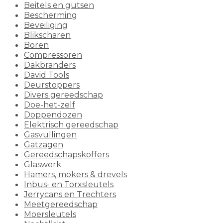
Beitels en gutsen
Bescherming
Beveiliging
Blikscharen
Boren
Compressoren
Dakbranders
David Tools
Deurstoppers
Divers gereedschap
Doe-het-zelf
Doppendozen
Elektrisch gereedschap
Gasvullingen
Gatzagen
Gereedschapskoffers
Glaswerk
Hamers, mokers & drevels
Inbus- en Torxsleutels
Jerrycans en Trechters
Meetgereedschap
Moersleutels