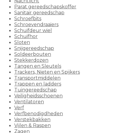
Nachtlicht
Parat gereedschapskoffer
Sanitair gereedschap
Schroefbits
Schroevendraaiers
Schuifdeur wiel
Schuifhor
Sloten
Snijgereedschap
Soldeerbouten
Stekkerdozen
Tangen en Sleutels
Trackers, Nieten en Spijkers
Transportmiddelen
Trappen en ladders
Tuingereedschap
Veiligheidsschoenen
Ventilatoren
Verf
Verfbenodigdheden
Verstekbakken
Vijlen & Raspen
Zagen